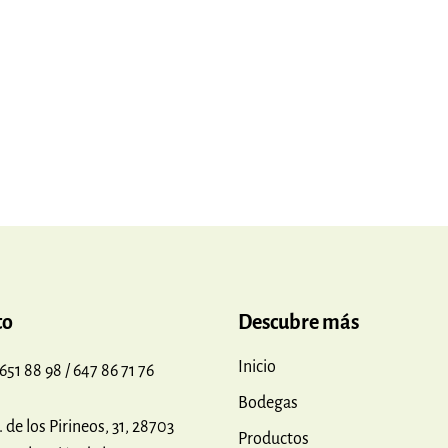
to
Descubre más
Inicio
 651 88 98 / 647 86 71 76
Bodegas
. de los Pirineos, 31, 28703
Productos