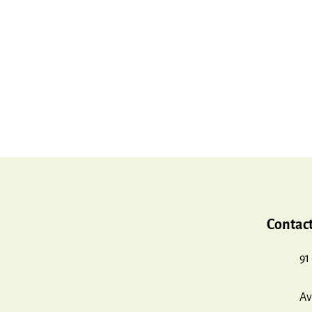
Contac
91
Av