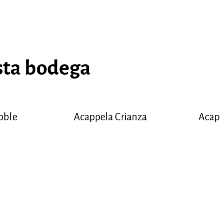
sta bodega
oble
Acappela Crianza
Acap