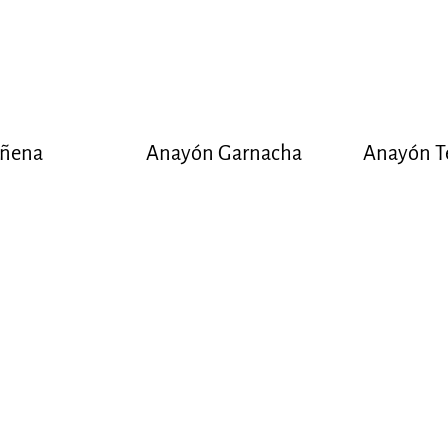
iñena
Anayón Garnacha
Anayón Te