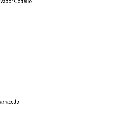
lvador Godello
arracedo